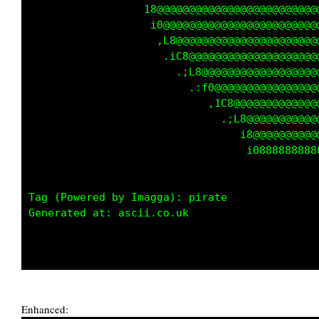
                  18@@@@@@@@@@@@@@@@@@@@@@@@@
                   i0@@@@@@@@@@@@@@@@@@@@@@@@
                    ,L8@@@@@@@@@@@@@@@@@@@@@@
                     .iC8@@@@@@@@@@@@@@@@@@@@
                       .;L8@@@@@@@@@@@@@@@@@@
                         .:f0@@@@@@@@@@@@@@@@
                            ,1C8@@@@@@@@@@@@@
                              .;L8@@@@@@@@@@@
                                 i8@@@@@@@@@@
                                  i0888888888
Tag (Powered by Imagga): pirate

Generated at: ascii.co.uk

Enhanced: