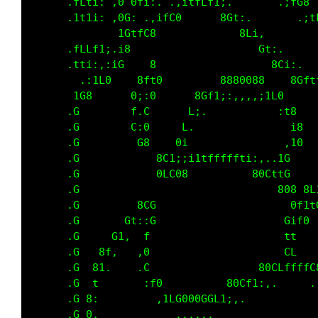
      .fLti: ,0 0fi:. .,itfLf1;.       .;fG8 
      .1t1i: ,0G: .,ifC0      8Gt:.       .;t
              1GtfC8             8Li,        
      .fLLf1;.i8                    Gt:.     
      .tti:,:iG    8                  8Ci:.  
        .:1L0    8ft0         8880088    8Gft
       1G8      0;:0      8Gf1;:,,,,;1L0     
      .G        f.C      L;.           :t8   
      .G        C:0     L.               i8  
      .G         G8    0i               ,10  
      .G            8C1;;i1tfffffti:,..1G    
      .G            0LC08          80CttG    
      .G                               808 8L
      .G         8CG                     0f1t
      .G       Gt::G                    Gif0 
      .G     G1,  f                     tt   
      .G   8f,   ,0                     CL   
      .G  81.    .C                 80CLffffC
      .G  t       :f0          80Cf1:,.     .
      .G 8:         ,1LG000GGL1;,.           
      .G 0,            ..,...                