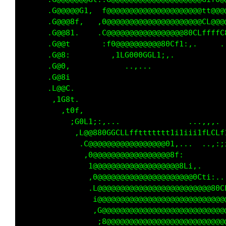
      .G@@@@@G1,  f@@@@@@@@@@@@@@@@@@@@@tt@@@
      .G@@@8f,   ,0@@@@@@@@@@@@@@@@@@@@@CL@@@
      .G@@81.    .C@@@@@@@@@@@@@@@@@80CLffffC
      .G@@t       :f0@@@@@@@@@@80Cf1:,.     .
      .G@8:         ,1LG000GGL1;,.           
      .G@0,            ..,...                
      .G@8i                                  
      .L@@C.                                 
       ,1G8t.                                
         ,t0f,                               
           ;G0L1;:,...               ...,,,. 
            ,L@@880GGCLLffttttttt1i1iii1fLCLf
             .C@@@@@@@@@@@@@@@@@01,...  ..,:;
              ,0@@@@@@@@@@@@@@@@@8f:         
               1@@@@@@@@@@@@@@@@@@@8Li,.     
               ,0@@@@@@@@@@@@@@@@@@@@@0Cti:..
               .L@@@@@@@@@@@@@@@@@@@@@@@@@80C
                i@@@@@@@@@@@@@@@@@@@@@@@@@@@@
                ,G@@@@@@@@@@@@@@@@@@@@@@@@@@@
                 ;8@@@@@@@@@@@@@@@@@@@@@@@@@@