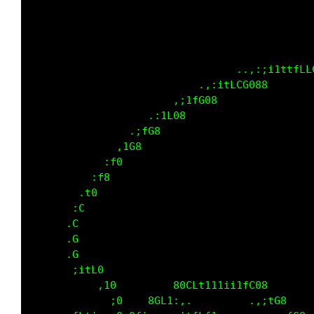
                                             
                                 ..,:;i1ttfLL
                           .,:itLCG088       
                       ,;1fG08               
                   .:1L08                    
                .;fG8                        
              ,1G8                           
            :f0                              
          :f8                                
        .t0                                  
       :C                                    
      .C                                     
      .G                                     
      .G                                     
       ;itL0                                 
           ,10         80CLt111ii1fC08       
             ;0    8GL1:,.         .,;tG8    