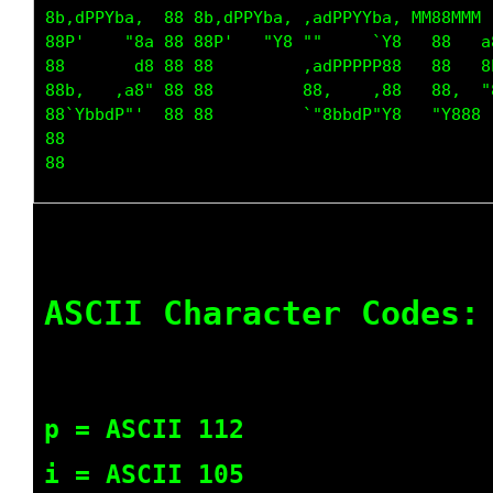
8b,dPPYba,  88 8b,dPPYba, ,adPPYYba, MM88MMM ,
88P'    "8a 88 88P'   "Y8 ""     `Y8   88   a8
88       d8 88 88         ,adPPPPP88   88   8P
88b,   ,a8" 88 88         88,    ,88   88,  "8
88`YbbdP"'  88 88         `"8bbdP"Y8   "Y888 `
88                                            
ASCII Character Codes:
p = ASCII 112
i = ASCII 105