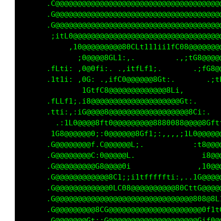
      .C@@@@@@@@@@@@@@@@@@@@@@@@@@@@@@@@@@@@@
      .G@@@@@@@@@@@@@@@@@@@@@@@@@@@@@@@@@@@@@
      .G@@@@@@@@@@@@@@@@@@@@@@@@@@@@@@@@@@@@@
       ;itL0@@@@@@@@@@@@@@@@@@@@@@@@@@@@@@@@@
           ,10@@@@@@@@@80CLt111ii1fC08@@@@@@@
             ;0@@@@8GL1:,.         .,;tG8@@@@
      .fLti: ,0@0fi:. .,itfLf1;.       .;fG8@
      .1t1i: ,0G: .,ifC0@@@@@@8Gt:.       .;t
              1GtfC8@@@@@@@@@@@@@8Li,        
      .fLLf1;.i8@@@@@@@@@@@@@@@@@@@@Gt:.     
      .tti:,:iG@@@@8@@@@@@@@@@@@@@@@@@8Ci:.  
        .:1L0@@@@8ft0@@@@@@@@@8880088@@@@8Gft
       1G8@@@@@@0;:0@@@@@@8Gf1;:,,,,;1L0@@@@@
      .G@@@@@@@@f.C@@@@@@L;.           :t8@@@
      .G@@@@@@@@C:0@@@@@L.               i8@@
      .G@@@@@@@@@G8@@@@0i               ,10@@
      .G@@@@@@@@@@@@8C1;;i1tfffffti:,..1G@@@@
      .G@@@@@@@@@@@@0LC08@@@@@@@@@@80CttG@@@@
      .G@@@@@@@@@@@@@@@@@@@@@@@@@@@@@@@808@8L
      .G@@@@@@@@@8CG@@@@@@@@@@@@@@@@@@@@@0f1t
      .G@@@@@@@Gt::G@@@@@@@@@@@@@@@@@@@@Gif0@