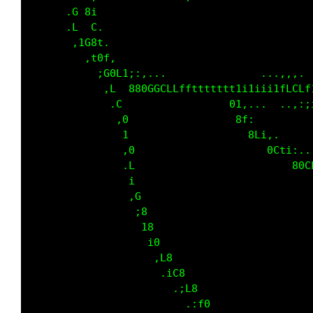
      .G 8i                                  
      .L  C.                                 
       ,1G8t.                                
         ,t0f,                               
           ;G0L1;:,...               ...,,,. 
            ,L  880GGCLLffttttttt1i1iii1fLCLf
             .C                 01,...  ..,:;
              ,0                 8f:         
               1                   8Li,.     
               ,0                     0Cti:..
               .L                         80C
                i                            
                ,G                           
                 ;8                          
                  18                         
                   i0                        
                    ,L8                      
                     .iC8                    
                       .;L8                  
                         .:f0                