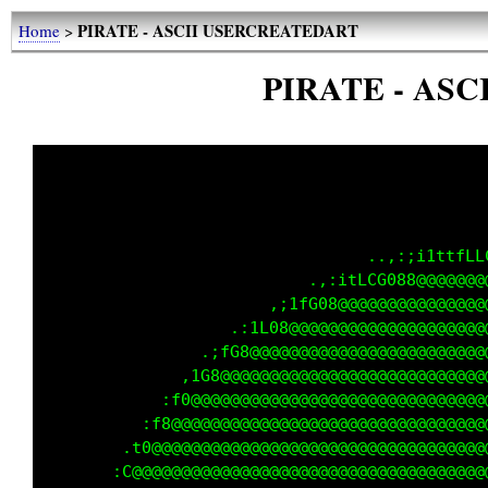
PIRATE - ASCII USERCREATEDART
Home
>
PIRATE - AS
                                             
                                 ..,:;i1ttfLL
                           .,:itLCG088@@@@@@@
                       ,;1fG08@@@@@@@@@@@@@@@
                   .:1L08@@@@@@@@@@@@@@@@@@@@
                .;fG8@@@@@@@@@@@@@@@@@@@@@@@@
              ,1G8@@@@@@@@@@@@@@@@@@@@@@@@@@@
            :f0@@@@@@@@@@@@@@@@@@@@@@@@@@@@@@
          :f8@@@@@@@@@@@@@@@@@@@@@@@@@@@@@@@@
        .t0@@@@@@@@@@@@@@@@@@@@@@@@@@@@@@@@@@
       :C@@@@@@@@@@@@@@@@@@@@@@@@@@@@@@@@@@@@